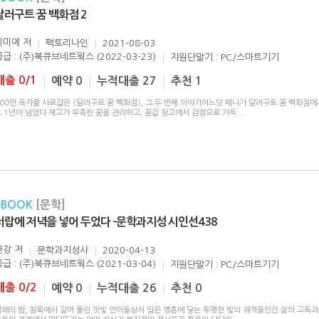
달러구트 꿈 백화점 2
이미예
저
팩토리나인
2021-08-03
공급 : (주)북큐브네트웍스 (2022-03-23)
지원단말기 : PC/스마트기기
대출 0/1
예약 0
누적대출 27
추천 1
00만 독자를 사로잡은 《달러구트 꿈 백화점》, 그 두 번째 이야기어느덧 페니가 달러구트 꿈 백화점에
도 1년이 넘었다.재고가 부족한 꿈을 관리하고, 꿈값 창고에서 감정으로 가득
...
eBOOK
[문학]
서랍에 저녁을 넣어 두었다 -문학과지성 시인선438
한강
저
문학과지성사
2020-04-13
공급 : (주)북큐브네트웍스 (2021-03-04)
지원단말기 : PC/스마트기기
대출 0/2
예약 0
누적대출 26
추천 0
해의 밤, 침묵에서 길어 올린 핏빛 언어들상처 입은 영혼에 닿는 투명한 빛의 궤적들인간 삶의 고독과 