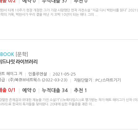
대출 0/2
예약 0
누적대출 37
추천 0
완서 타계 10주기 헌정 개정판 그가 가장 사랑했던 연작 자전소설 “지금 다시 박완서를 읽다” 2021
학의 거목, 박완서가 우리 곁을 떠난 지 꼬박 10년이 되는 해다. 그의
...
eBOOK
[문학]
미드나잇 라이브러리
매트 헤이그
저
인플루엔셜
2021-05-25
공급 : (주)북큐브네트웍스 (2022-03-23)
지원단말기 : PC/스마트기기
대출 0/1
예약 0
누적대출 34
추천 1
“강렬한 존재감과 위대한 재능을 가진 소설가”(《뉴욕타임스》)로 평가받는 작가 매트 헤이그가 신작 《
브러리》로 한국의 독자들을 찾아왔다. 20대에 심한 우울증을 겪은 이
...