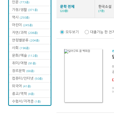
인문
(773종)
문학 전체
한국소설
가정/생활
(371종)
(23종)
(7종)
역사
(250종)
어린이
(245종)
모두보기
대출가능 한 전
자연/과학
(206종)
연령별분류
(204종)
사회
(196종)
문화/예술
(112종)
취미/여행
(91종)
장르문학
(68종)
컴퓨터/인터넷
(50종)
외국어
(41종)
여
어
종교/역학
(4종)
수험서/자격증
(1종)