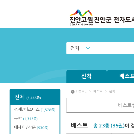
전체
신착
베스
HOME
베스트
문학
전체
(6,465종)
베스트셀
경제/비즈니스
(1,578종)
문학
(1,345종)
베스트
총 23종 (35권)
이 
에세이/산문
(930종)