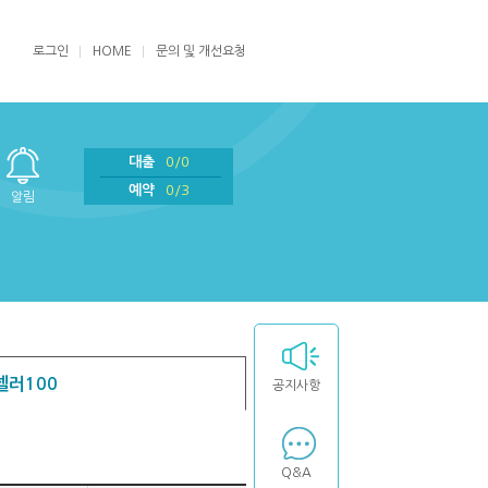
로그인
HOME
문의 및 개선요청
대출
0/0
예약
0/3
알림
셀러100
공지사항
Q&A