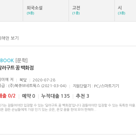
외국소설
고전
시
(9종)
(1종)
(3종)
자책만 보기
eBOOK
[문학]
달러구트 꿈 백화점
이미예
저
북닻
2020-07-28
공급 : (주)북큐브네트웍스 (2021-03-04)
지원단말기 : PC/스마트기기
대출 0/2
예약 0
누적대출 135
추천 3
기는 잠들어야만 입장할 수 있는 ‘달러구트 꿈 백화점’입니다 잠들어야만 입장할 수 있는 독특한 마을.
온 잠든 손님들에게 가장 인기 있는 곳은, 온갖 꿈을 한데 모아 판매하
...