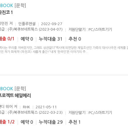
eBOOK
[문학]
파친코 1
이민진
저
인플루엔셜
2022-09-27
공급 : (주)북큐브네트웍스 (2023-04-07)
지원단말기 : PC/스마트기기
대출 0/1
예약 0
누적대출 31
추천 0
“역사는 우리를 저버렸지만, 그래도 상관없다”역사에 외면당한 재일조선인 가족의 대서사극전 세계를 
진 작가 화제작 《파친코》 새롭게 출간!“내게 ‘한국인’은 이야기의 주
...
eBOOK
[문학]
프로젝트 헤일메리
앤디 위어
저
RHK
2021-05-11
공급 : (주)북큐브네트웍스 (2022-03-23)
지원단말기 : PC/스마트기기
대출 1/2
예약 0
누적대출 29
추천 1