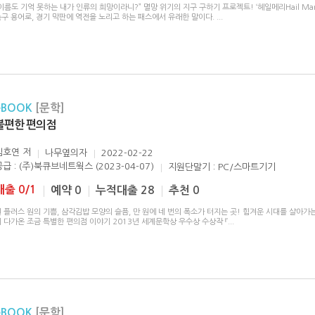
이름도 기억 못하는 내가 인류의 희망이라니?” 멸망 위기의 지구 구하기 프로젝트! ‘헤일메리Hail Mar
축구 용어로, 경기 막판에 역전을 노리고 하는 패스에서 유래한 말이다.
...
eBOOK
[문학]
불편한 편의점
김호연
저
나무옆의자
2022-02-22
공급 : (주)북큐브네트웍스 (2023-04-07)
지원단말기 : PC/스마트기기
대출 0/1
예약 0
누적대출 28
추천 0
 플러스 원의 기쁨, 삼각김밥 모양의 슬픔, 만 원에 네 번의 폭소가 터지는 곳! 힘겨운 시대를 살아가
 다가온 조금 특별한 편의점 이야기 2013년 세계문학상 우수상 수상작 『
...
eBOOK
[문학]