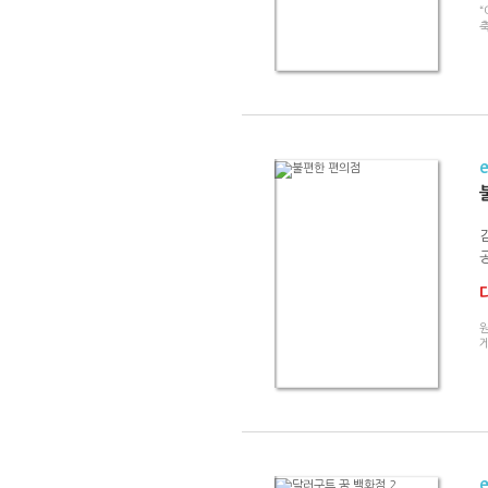
“
원
게