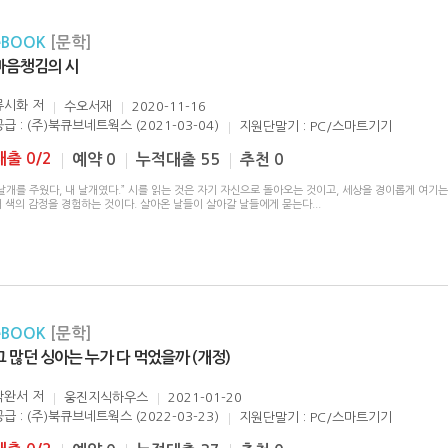
eBOOK
[문학]
마음챙김의 시
류시화
저
수오서재
2020-11-16
공급 : (주)북큐브네트웍스 (2021-03-04)
지원단말기 : PC/스마트기기
대출 0/2
예약 0
누적대출 55
추천 0
날개를 주웠다, 내 날개였다.” 시를 읽는 것은 자기 자신으로 돌아오는 것이고, 세상을 경이롭게 여기는
러 색의 감정을 경험하는 것이다. 살아온 날들이 살아갈 날들에게 묻는다
...
eBOOK
[문학]
그 많던 싱아는 누가 다 먹었을까 (개정)
박완서
저
웅진지식하우스
2021-01-20
공급 : (주)북큐브네트웍스 (2022-03-23)
지원단말기 : PC/스마트기기