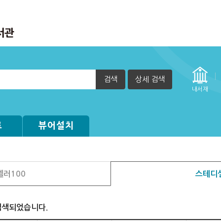
검색
상세 검색
내서재
트
뷰어설치
러100
스테디
검색되었습니다.