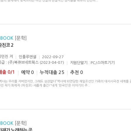
죽음의 경계에서 맞닥뜨리는 어떤 진실과 본질적인 정서들을 특유의 단단하
...
eBOOK
[문학]
파친코 2
이민진
저
인플루엔셜
2022-09-27
공급 : (주)북큐브네트웍스 (2023-04-07)
지원단말기 : PC/스마트기기
대출 0/1
예약 0
누적대출 25
추천 0
“역사는 우리를 저버렸지만, 그래도 상관없다”역사에 외면당한 재일조선인 가족의 대서사극전 세계를 
진 작가 화제작 《파친코》 새롭게 출간!“내게 ‘한국인’은 이야기의 주
...
eBOOK
[문학]
가재가 노래하는 곳