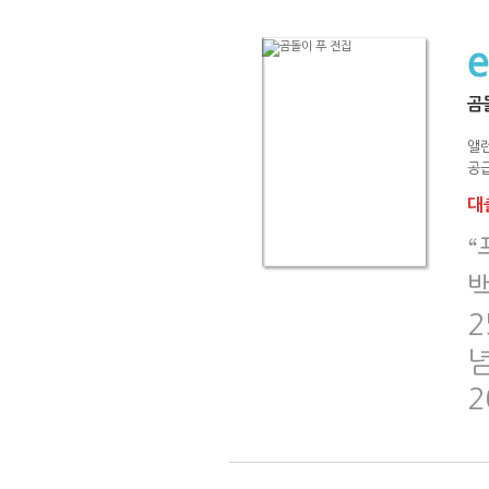
곰
앨런
공급
대출
“
2
2