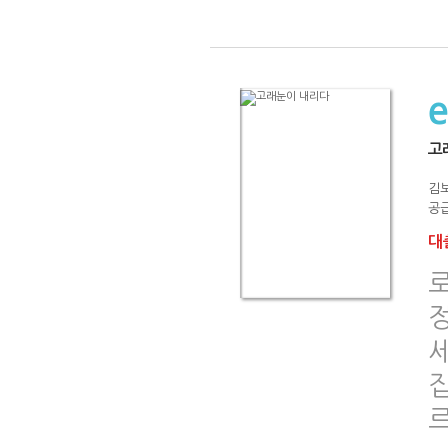
고
김
공급
대출
로
르