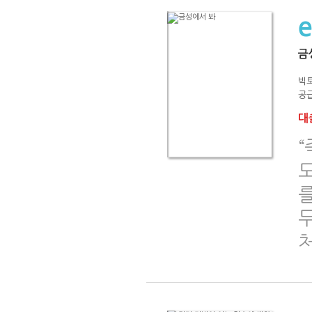
금
빅
공급
대출
“