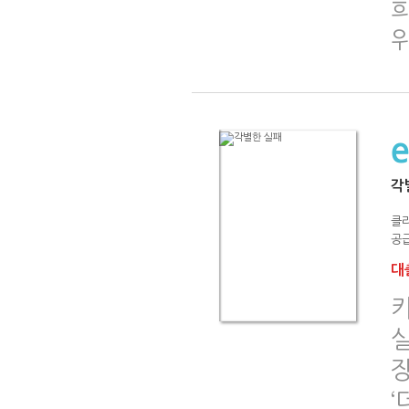
각
클
공급
대출
‘