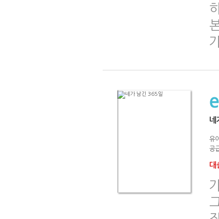
네
유
공급
대출
그
작