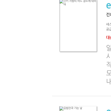
긴
세
공급
대출
일
시
작