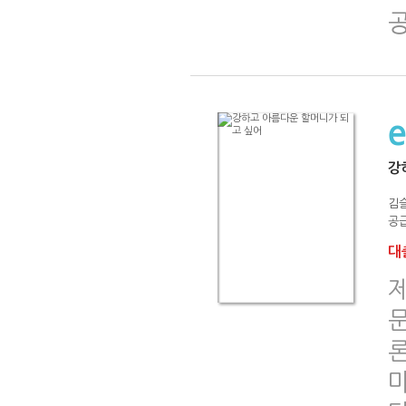
강
김
공급
대출
문
론