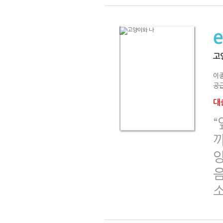
고
이
공급
대출
까