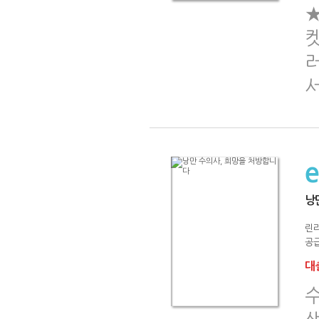
켓
러
낭
린
공급
대출