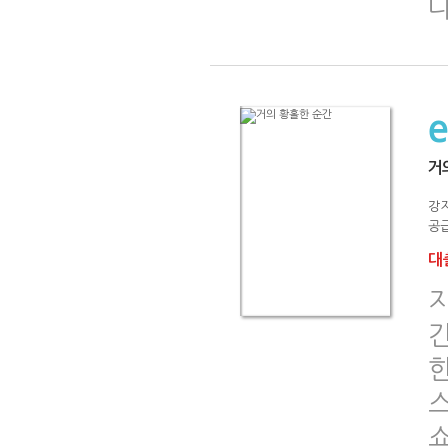
다
거
강
공급
대출