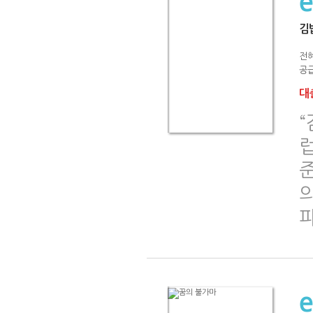
김
전
공급
대출
의