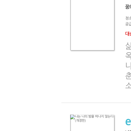
꿈
정
공급
대출
춘