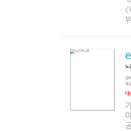
《
노
김
공급
대출
가