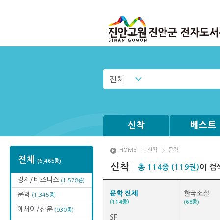
전체
신착
베스트
HOME
신착
문학
전체
(6,465종)
신착
총 114종 (119권)
이 검
경제/비즈니스
(1,578종)
문학 전체
한국소설
문학
(1,345종)
(114종)
(68종)
에세이/산문
(930종)
SF