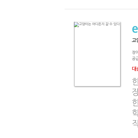
고
장
공급
대출
한