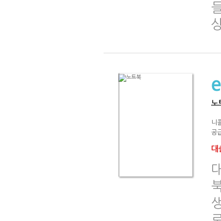
노
니
공급
대출
북
생