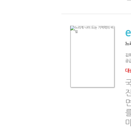
느
김
공급
대출
면