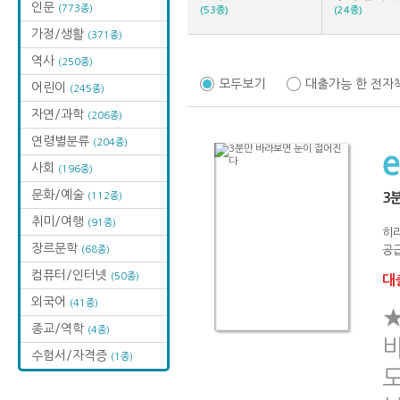
인문
(773종)
(53종)
(24종)
가정/생활
(371종)
역사
(250종)
모두보기
대출가능 한 전자
어린이
(245종)
자연/과학
(206종)
연령별분류
(204종)
사회
(196종)
문화/예술
(112종)
3
취미/여행
(91종)
히
장르문학
(68종)
공급
컴퓨터/인터넷
(50종)
대출
외국어
(41종)
종교/역학
(4종)
수험서/자격증
(1종)
도