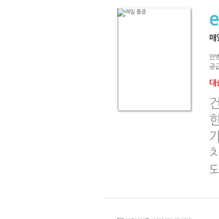
매
안
공급
대출