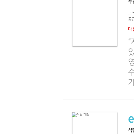
수
크
공급
대출
식