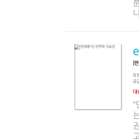
[
캉
공급
대출