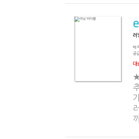
러
박지
공급
대출
★
러