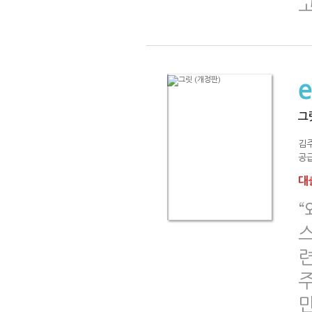
그
김
공급
대출
“
련
주