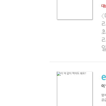
대출
리
최
이
염
공급