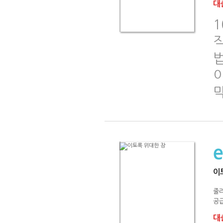
대출
1
이
이
줄
공급
대출