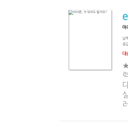
마
남
공급
대출
력