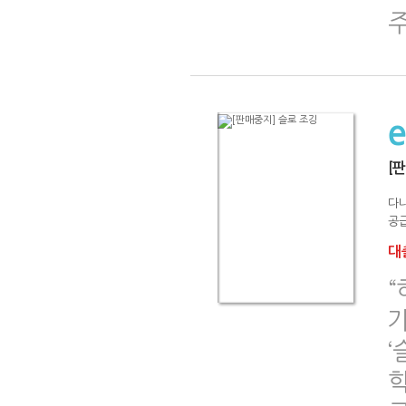
[
다
공급
대출
“
가
‘