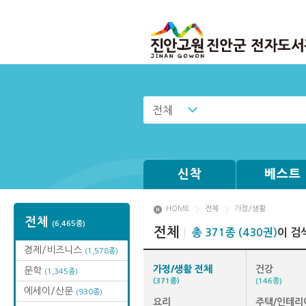
전체
신착
베스트
HOME
전체
가정/생활
전체
(6,465종)
전체
총 371종 (430권)
이 검
경제/비즈니스
(1,578종)
가정/생활 전체
건강
문학
(1,345종)
(371종)
(146종)
에세이/산문
(930종)
요리
주택/인테리