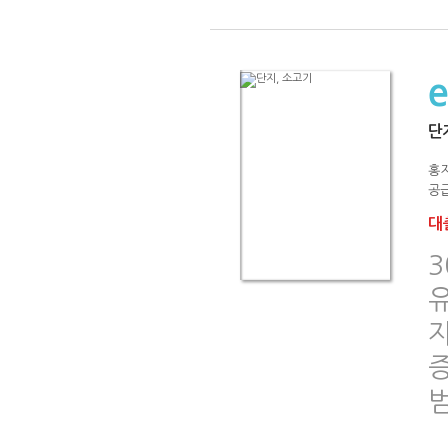
단
홍
공급
대출
증