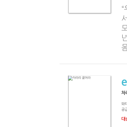
서
모
년
차
와
공급
대출