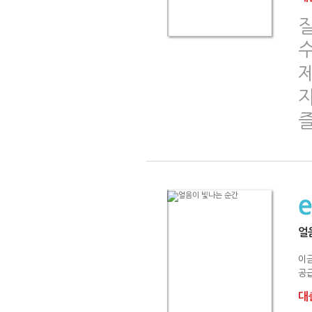
질
얼
이
공급
대출