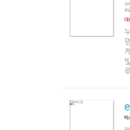
크
공급
대출
명
빛
비
김