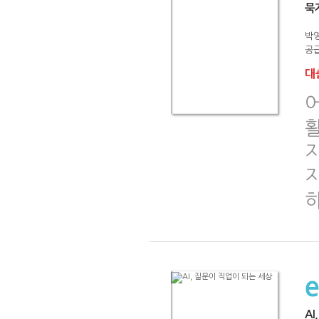
묵
박
공급
대출
지
하
AI