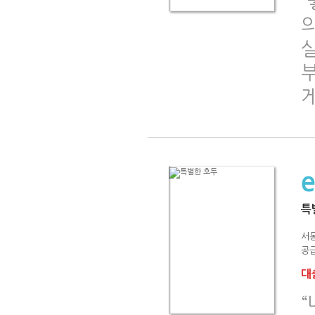
“
특
서
공급
대출
“