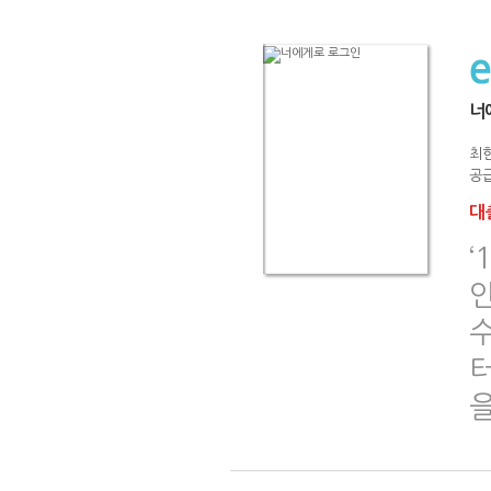
너
최
공급
대출
‘