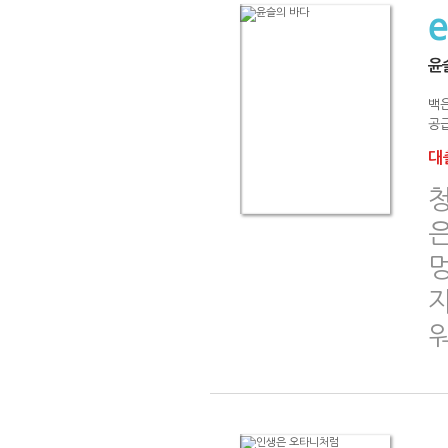
윤
백
공급
대출
자