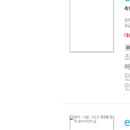
촉
김성
공급
대출
죄
빼
만