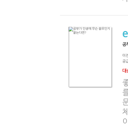
공
이진
공급
대출