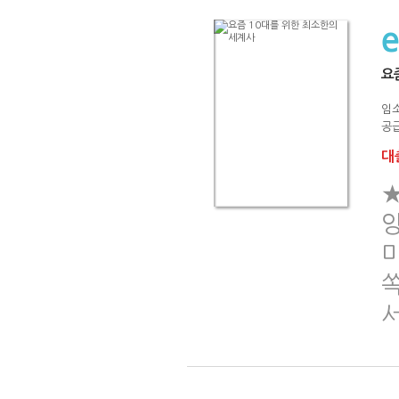
요
임
공급
대출
쏙