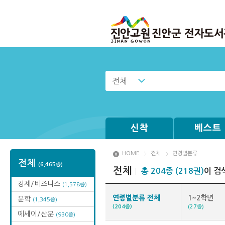
전체
신착
베스트
HOME
전체
연령별분류
전체
(6,465종)
전체
총 204종 (218권)
이 검
경제/비즈니스
(1,578종)
연령별분류 전체
1~2학년
문학
(1,345종)
(204종)
(27종)
에세이/산문
(930종)