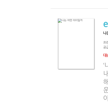
나
프
공급
대출
‘
내
운