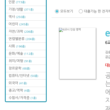
인문
(773종)
가정/생활
(371종)
모두보기
대출가능 한 전자
역사
(250종)
어린이
(245종)
자연/과학
(206종)
연령별분류
(204종)
6
사회
(196종)
김
문화/예술
(112종)
공급
취미/여행
(91종)
대출
장르문학
(68종)
컴퓨터/인터넷
(50종)
는
외국어
(41종)
종교/역학
(4종)
수험서/자격증
(1종)