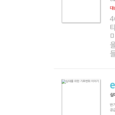
대출
4
미
십
반
공급