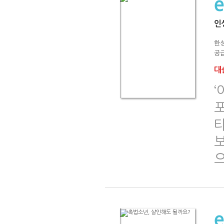
인
한
공급
대출
‘
포
보