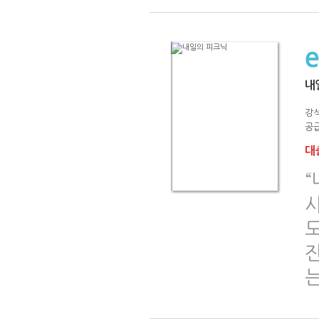
내
강
공급
대출
“
사