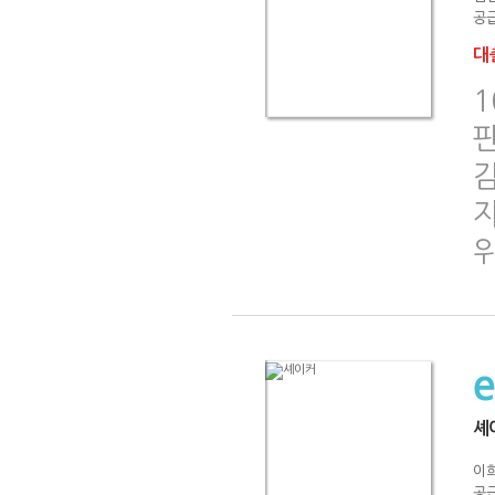
공급
대출
감
셰
이
공급