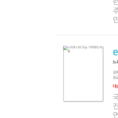
련
주
느
김
공급
대출
면