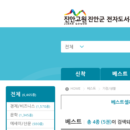
전체
신착
베스트
HOME
베스트
가정/생활
전체
(6,465종)
베스트셀
경제/비즈니스
(1,578종)
문학
(1,345종)
베스트
총 4종 (5권)
이 검색
에세이/산문
(930종)