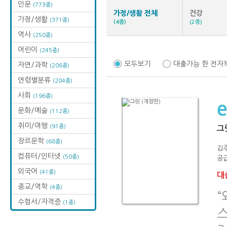
인문
(773종)
가정/생활 전체
건강
가정/생활
(371종)
(4종)
(2종)
역사
(250종)
어린이
(245종)
모두보기
대출가능 한 전자
자연/과학
(206종)
연령별분류
(204종)
사회
(196종)
문화/예술
(112종)
취미/여행
(91종)
그
장르문학
(68종)
김
컴퓨터/인터넷
(50종)
공급
외국어
(41종)
대출
종교/역학
(4종)
“
수험서/자격증
(1종)