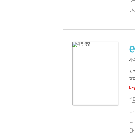
건
스
해
최
공급
대출
터
디