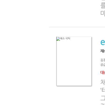
채
김
공급
대출
‘