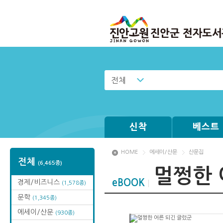
전체
신착
베스트
HOME
에세이/산문
산문집
전체
(6,465종)
멀쩡한 
eBOOK
경제/비즈니스
(1,578종)
문학
(1,345종)
에세이/산문
(930종)