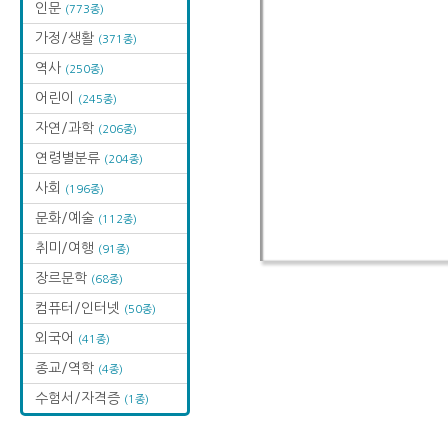
인문
(773종)
가정/생활
(371종)
역사
(250종)
어린이
(245종)
자연/과학
(206종)
연령별분류
(204종)
사회
(196종)
문화/예술
(112종)
취미/여행
(91종)
장르문학
(68종)
컴퓨터/인터넷
(50종)
외국어
(41종)
종교/역학
(4종)
수험서/자격증
(1종)