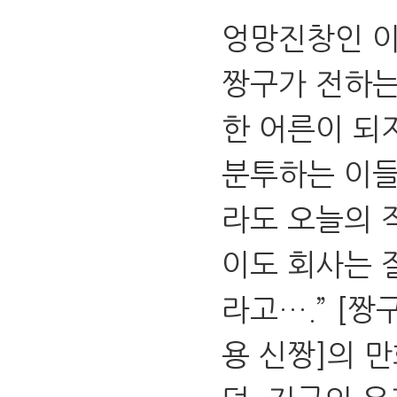
엉망진창인 이
짱구가 전하는
한 어른이 되
분투하는 이들
라도 오늘의 
이도 회사는 
라고….” [
용 신짱]의 