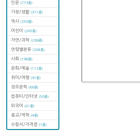
인문
(773종)
가정/생활
(371종)
역사
(250종)
어린이
(245종)
자연/과학
(206종)
연령별분류
(204종)
사회
(196종)
문화/예술
(112종)
취미/여행
(91종)
장르문학
(68종)
컴퓨터/인터넷
(50종)
외국어
(41종)
종교/역학
(4종)
수험서/자격증
(1종)