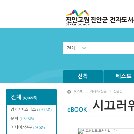
전체
신착
베스트
HOME
에세이/산문
산문집
전체
(6,465종)
시끄러
eBOOK
경제/비즈니스
(1,578종)
문학
(1,345종)
에세이/산문
(930종)