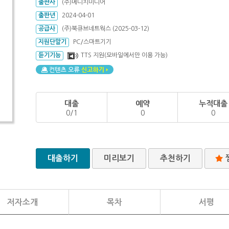
출판사
(주)메디치미디어
출판년
2024-04-01
공급사
(주)북큐브네트웍스 (2025-03-12)
지원단말기
PC/스마트기기
듣기기능
TTS 지원(모바일에서만 이용 가능)
대출
예약
누적대출
0/1
0
0
대출하기
미리보기
추천하기
저자소개
목차
서평