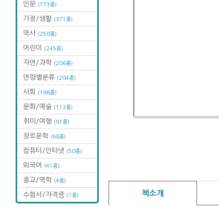
인문
(773종)
가정/생활
(371종)
역사
(250종)
어린이
(245종)
자연/과학
(206종)
연령별분류
(204종)
사회
(196종)
문화/예술
(112종)
취미/여행
(91종)
장르문학
(68종)
컴퓨터/인터넷
(50종)
외국어
(41종)
종교/역학
(4종)
책소개
수험서/자격증
(1종)