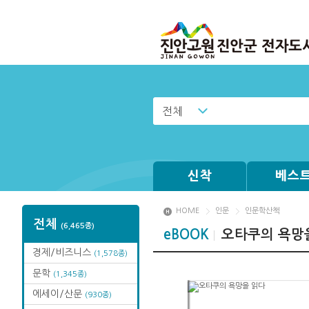
전체
신착
베스
HOME
인문
인문학산책
전체
(6,465종)
eBOOK
오타쿠의 욕망
경제/비즈니스
(1,578종)
문학
(1,345종)
에세이/산문
(930종)