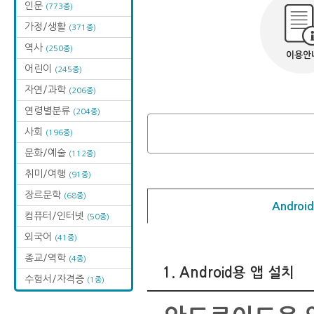
인문
(773종)
가정/생활
(371종)
역사
(250종)
이용안
어린이
(245종)
자연/과학
(206종)
연령별분류
(204종)
사회
(196종)
문화/예술
(112종)
취미/여행
(91종)
장르문학
(68종)
Androi
컴퓨터/인터넷
(50종)
외국어
(41종)
종교/역학
(4종)
1. Android용 앱 설치
수험서/자격증
(1종)