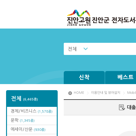
전체
신착
베스트
HOME
이용안내 및 뷰어설치
Mob
전체
(6,465종)
대출
경제/비즈니스
(1,578종)
문학
(1,345종)
에세이/산문
(930종)