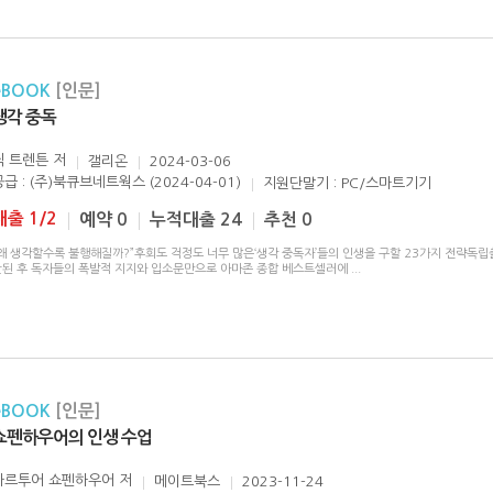
eBOOK
[인문]
생각 중독
닉 트렌튼
저
갤리온
2024-03-06
공급 : (주)북큐브네트웍스 (2024-04-01)
지원단말기 : PC/스마트기기
대출 1/2
예약 0
누적대출 24
추천 0
“왜 생각할수록 불행해질까?”후회도 걱정도 너무 많은‘생각 중독자’들의 인생을 구할 23가지 전략독
간된 후 독자들의 폭발적 지지와 입소문만으로 아마존 종합 베스트셀러에
...
eBOOK
[인문]
쇼펜하우어의 인생 수업
아르투어 쇼펜하우어
저
메이트북스
2023-11-24