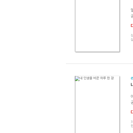
성
설
3
한