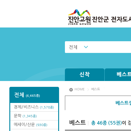
전체
신착
베스
HOME
베스트
전체
(6,465종)
베스트셀
경제/비즈니스
(1,578종)
문학
(1,345종)
베스트
총 46종 (55권)
이 
에세이/산문
(930종)