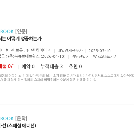
eBOOK
[인문]
뇌는 어떻게 성공하는가
에바 반 덴 브룩 , 팀 덴 하이어
저
매일경제신문사
2025-03-10
공급 : (주)북큐브네트웍스 (2026-04-10)
지원단말기 : PC/스마트기기
대출 0/1
예약 0
누적대출 3
추천 0
“행동의 이유는 뇌 안에 있다.당신의 뇌는 속지 않을 준비가 되었는가?”알면서도 스스로에게 속아 넘어
그것을 깨닫게 하는 집파리 효과의 비밀우리는 수없이 많은 선택을 하며 살
...
eBOOK
[문학]
마션 (스페셜 에디션)