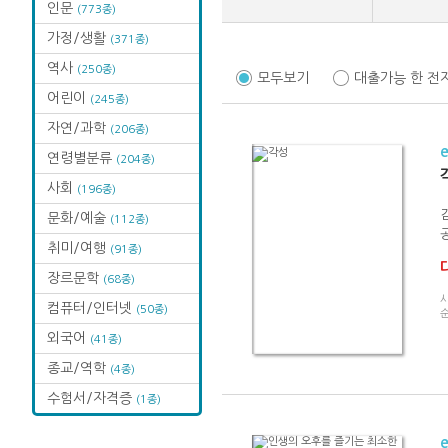
인문
(773종)
가정/생활
(371종)
역사
(250종)
모두보기
대출가능 한 전
어린이
(245종)
자연/과학
(206종)
연령별분류
(204종)
사회
(196종)
문화/예술
(112종)
취미/여행
(91종)
장르문학
(68종)
컴퓨터/인터넷
(50종)
순
외국어
(41종)
종교/역학
(4종)
수험서/자격증
(1종)