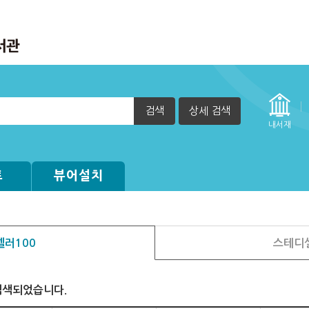
검색
상세 검색
내서재
트
뷰어설치
러100
스테디
검색되었습니다.