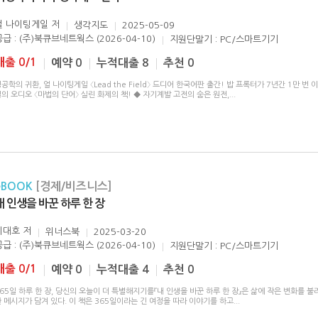
얼 나이팅게일
저
생각지도
2025-05-09
공급 : (주)북큐브네트웍스 (2026-04-10)
지원단말기 : PC/스마트기기
대출 0/1
예약 0
누적대출 8
추천 0
공학의 귀환, 얼 나이팅게일 〈Lead the Field〉 드디어 한국어판 출간! 밥 프록터가 7년간 1만 번 
의 오디오 〈마법의 단어〉 실린 화제의 책! ◆ 자기계발 고전의 숨은 원전,
...
eBOOK
[경제/비즈니스]
내 인생을 바꾼 하루 한 장
이대호
저
위너스북
2025-03-20
공급 : (주)북큐브네트웍스 (2026-04-10)
지원단말기 : PC/스마트기기
대출 0/1
예약 0
누적대출 4
추천 0
65일 하루 한 장, 당신의 오늘이 더 특별해지기를『내 인생을 바꾼 하루 한 장』은 삶에 작은 변화를 
 메시지가 담겨 있다. 이 책은 365일이라는 긴 여정을 따라 이야기를 하고
...