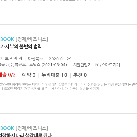
eBOOK
[경제/비즈니스]
7가지 부의 불변의 법칙
데이브 램지
저
다산북스
2020-01-29
공급 : (주)북큐브네트웍스 (2021-03-04)
지원단말기 : PC/스마트기기
대출 0/2
예약 0
누적대출 10
추천 0
“겉으로만 화려해 보이는 마이너스 인생에서 탈출하라!” 레버리지 신화를 뒤집는 가장 현실적인 돈 관
 1600만 명에게 재무 상담을 해주는 남자가 있다. 미국인 절반을 빚더미
...
eBOOK
[경제/비즈니스]
걱정하지 마라 생각대로 된다