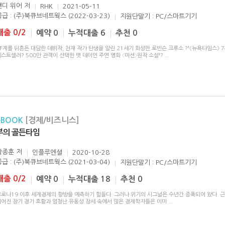
앤디 위어
저
RHK
2021-05-11
공급 : (주)북큐브네트웍스 (2022-03-23)
지원단말기 : PC/스마트기기
대출 0/2
예약 0
누적대출 6
추천 0
F계를 뒤흔든 대담한 데뷔작, 천재 작가 탄생을 알린 21세기 화성판 로빈슨 크루소 ?†《뉴욕타임스》 
스트셀러? 500만 관객이 선택한 맷 데이먼 주연 영화 〈마션〉원작 소설†?
...
eBOOK
[경제/비즈니스]
부의 골든타임
박종훈
저
인플루엔셜
2020-10-28
공급 : (주)북큐브네트웍스 (2021-03-04)
지원단말기 : PC/스마트기기
대출 0/2
예약 0
누적대출 18
추천 0
코로나19 이후 세계경제의 향방을 예측하기 힘들다. 그러나 위기의 시그널은 수년간 증폭되어 왔다. 근
이어진 장기 경기 호황과 엄청난 유동성 장세 속에서 많은 경제학자들은 이미
...