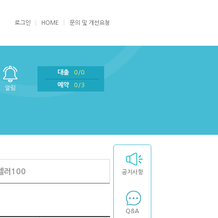
로그인
HOME
문의 및 개선요청
대출
0/0
예약
0/3
알림
셀러100
공지사항
Q&A