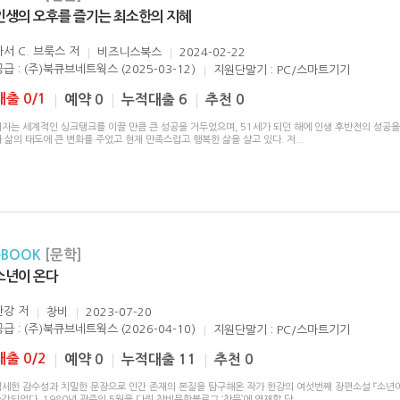
인생의 오후를 즐기는 최소한의 지혜
아서 C. 브룩스
저
비즈니스북스
2024-02-22
공급 : (주)북큐브네트웍스 (2025-03-12)
지원단말기 : PC/스마트기기
대출 0/1
예약 0
누적대출 6
추천 0
저자는 세계적인 싱크탱크를 이끌 만큼 큰 성공을 거두었으며, 51세가 되던 해에 인생 후반전의 성공을
 삶의 태도에 큰 변화를 주었고 현재 만족스럽고 행복한 삶을 살고 있다. 저
...
eBOOK
[문학]
소년이 온다
한강
저
창비
2023-07-20
공급 : (주)북큐브네트웍스 (2026-04-10)
지원단말기 : PC/스마트기기
대출 0/2
예약 0
누적대출 11
추천 0
섬세한 감수성과 치밀한 문장으로 인간 존재의 본질을 탐구해온 작가 한강의 여섯번째 장편소설 『소년이
간되었다. 1980년 광주의 5월을 다뤄 창비문학블로그 ‘창문’에 연재할 당
...