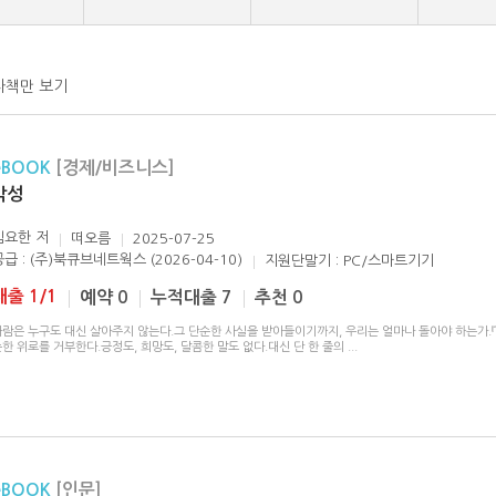
자책만 보기
eBOOK
[경제/비즈니스]
각성
김요한
저
떠오름
2025-07-25
공급 : (주)북큐브네트웍스 (2026-04-10)
지원단말기 : PC/스마트기기
대출 1/1
예약 0
누적대출 7
추천 0
사람은 누구도 대신 살아주지 않는다.그 단순한 사실을 받아들이기까지, 우리는 얼마나 돌아야 하는가.『
한 위로를 거부한다.긍정도, 희망도, 달콤한 말도 없다.대신 단 한 줄의
...
eBOOK
[인문]